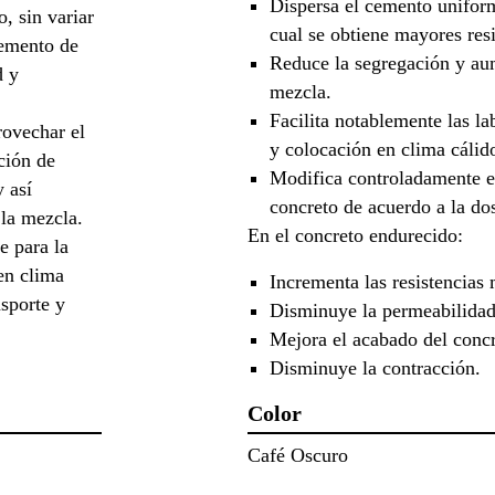
Dispersa el cemento unifor
, sin variar
cual se obtiene mayores resi
remento de
Reduce la segregación y aum
d y
mezcla.
Facilita notablemente las la
ovechar el
y colocación en clima cálid
ción de
Modifica controladamente e
 así
concreto de acuerdo a la do
la mezcla.
En el concreto endurecido:
e para la
en clima
Incrementa las resistencias
nsporte y
Disminuye la permeabilidad
Mejora el acabado del concre
Disminuye la contracción.
Color
Café Oscuro