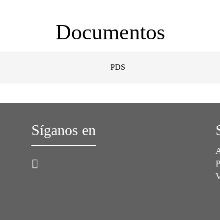
Documentos
PDS
Síganos en
A
P
V