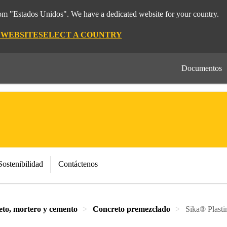
rom "Estados Unidos". We have a dedicated website for your country.
 WEBSITE
SELECT A COUNTRY
Documentos
Sostenibilidad
Contáctenos
eto, mortero y cemento
Concreto premezclado
Sika® Plast