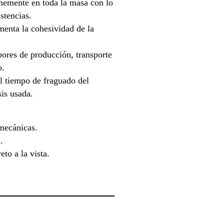
memente en toda la masa con lo
stencias.
enta la cohesividad de la
bores de producción, transporte
o.
l tiempo de fraguado del
sis usada.
 mecánicas.
.
to a la vista.