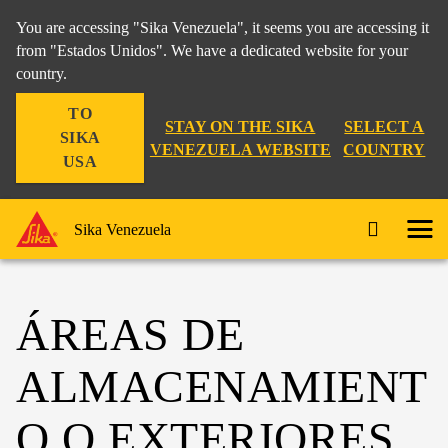
You are accessing "Sika Venezuela", it seems you are accessing it
from "Estados Unidos". We have a dedicated website for your
country.
TO
STAY ON THE SIKA
SELECT A
SIKA
VENEZUELA WEBSITE
COUNTRY
USA
Sika Venezuela
ÁREAS DE
ALMACENAMIENT
O O EXTERIORES