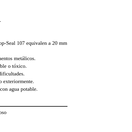
.
Top-Seal 107 equivalen a 20 mm
mentos metálicos.
ble o tóxico.
ificultades.
o exteriormente.
 con agua potable.
oso