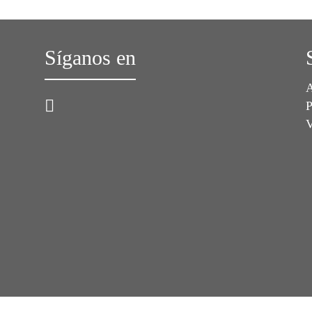
Síganos en
A
P
V