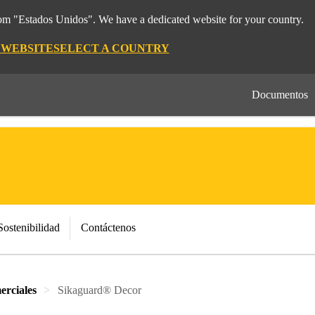
rom "Estados Unidos". We have a dedicated website for your country.
 WEBSITE
SELECT A COUNTRY
Documentos
Sostenibilidad
Contáctenos
erciales
Sikaguard® Decor