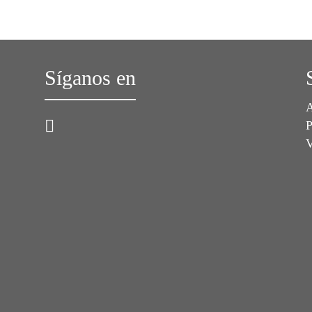
Síganos en
A
P
V