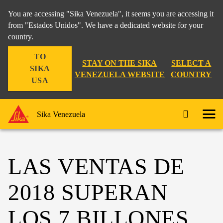
You are accessing "Sika Venezuela", it seems you are accessing it
from "Estados Unidos". We have a dedicated website for your
country.
TO
STAY ON THE SIKA
SELECT A
SIKA
VENEZUELA WEBSITE
COUNTRY
USA
Sika Venezuela
LAS VENTAS DE
2018 SUPERAN
LOS 7 BILLONES