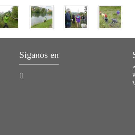
Síganos en
A
P
V