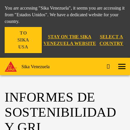
You are accessing "Sika Venezuela", it seems you are accessing it
from "Estados Unidos". We have a dedicated website for your
country.
TO
STAY ON THE SIKA
SELECT A
SIKA
VENEZUELA WEBSITE
COUNTRY
USA
Sika Venezuela
INFORMES DE
SOSTENIBILIDAD
Y GRI