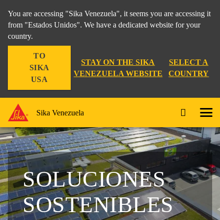
You are accessing "Sika Venezuela", it seems you are accessing it
from "Estados Unidos". We have a dedicated website for your
country.
TO
STAY ON THE SIKA
SELECT A
SIKA
VENEZUELA WEBSITE
COUNTRY
USA
Sika Venezuela
SOLUCIONES
SOSTENIBLES