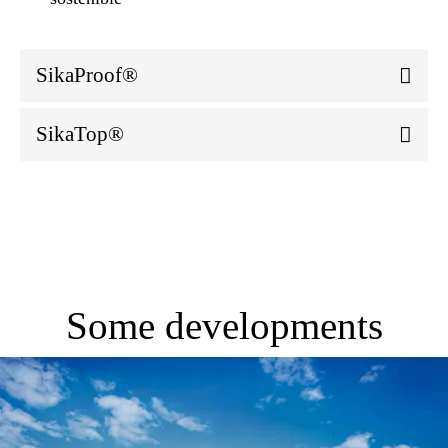
SikaProof®
SikaTop®
Some developments