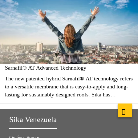
Sarnafil® AT Advanced Technology
The new patented hybrid Sarnafil® AT technology refers
to a versatile membrane that is easy-to-apply and long-
lasting for sustainably designed roofs. Sika has
combined all the best attributes of single-ply roof
membranes into one new ‘Advanced Technology’
Sika Venezuela
Sarnafil® AT.
Quiénes Somos